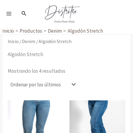
Ordenado
Ir
por
al
los
Buscar
últimos
contenido
Inicio
Productos
Denim
Algodón Stretch
Inicio
/
Denim
/ Algodón Stretch
Algodón Stretch
Mostrando los 4 resultados