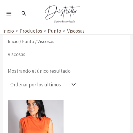
Ir
al
Buscar
contenido
Inicio
Productos
Punto
Viscosas
Inicio
/
Punto
/ Viscosas
Viscosas
Mostrando el único resultado