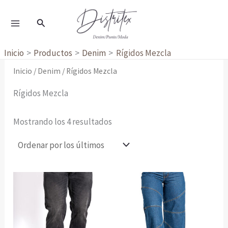
Ordenado
Ir
por
al
los
Buscar
últimos
contenido
Inicio
Productos
Denim
Rígidos Mezcla
Inicio
/
Denim
/ Rígidos Mezcla
Rígidos Mezcla
Mostrando los 4 resultados