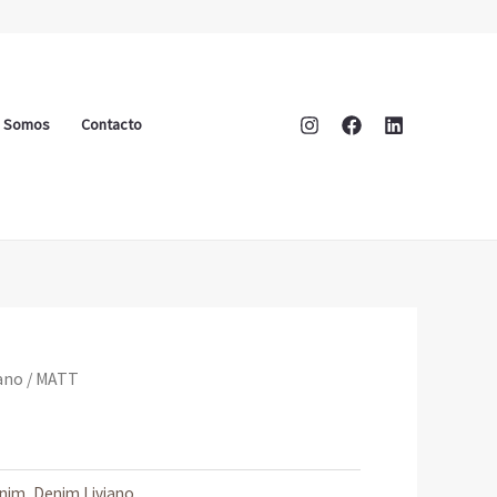
s Somos
Contacto
ano
/ MATT
nim
,
Denim Liviano