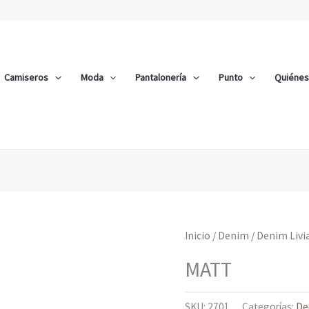
Camiseros
Moda
Pantalonería
Punto
Quiéne
Inicio
/
Denim
/
Denim Livi
MATT
SKU:
2701
Categorías:
De