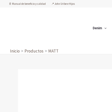
Ir
📄 Manual de beneficio y calidad
📍 John Uribe e Hijos
al
contenido
Denim
Inicio
Productos
MATT