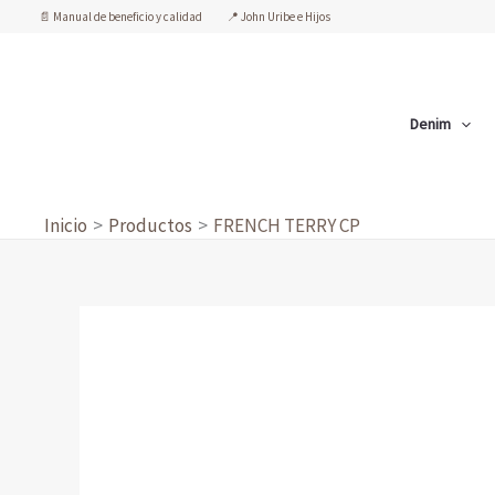
Ir
📄 Manual de beneficio y calidad
📍 John Uribe e Hijos
al
contenido
Denim
Inicio
Productos
FRENCH TERRY CP