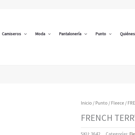
Camiseros
Moda
Pantalonería
Punto
Quiéne
Inicio
/
Punto
/
Fleece
/ FR
FRENCH TERR
SKU:
3642
Categorías:
Fl