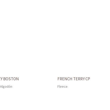
EY BOSTON
FRENCH TERRY CP
 Algodón
Fleece