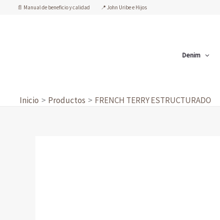
Ir
📄 Manual de beneficio y calidad
📍 John Uribe e Hijos
al
contenido
Denim
Inicio
Productos
FRENCH TERRY ESTRUCTURADO