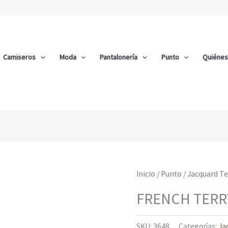
Camiseros
Moda
Pantalonería
Punto
Quiéne
Inicio
/
Punto
/
Jacquard Te
FRENCH TERR
SKU:
3648
Categorías:
Ja