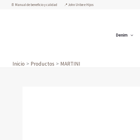
Ir
📄 Manual de beneficio y calidad
📍 John Uribe e Hijos
al
contenido
Denim
Inicio
Productos
MARTINI