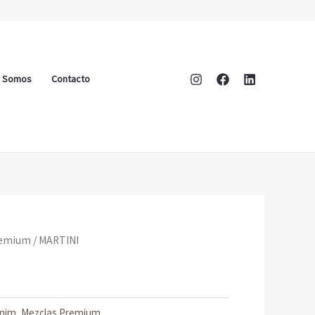
s Somos
Contacto
remium
/ MARTINI
nim
,
Mezclas Premium