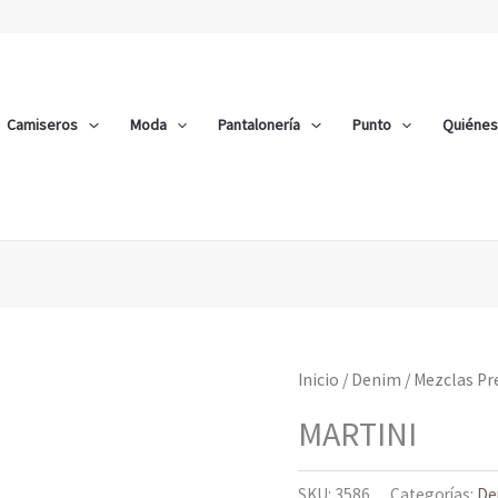
Camiseros
Moda
Pantalonería
Punto
Quiéne
Inicio
/
Denim
/
Mezclas P
MARTINI
SKU:
3586
Categorías:
De