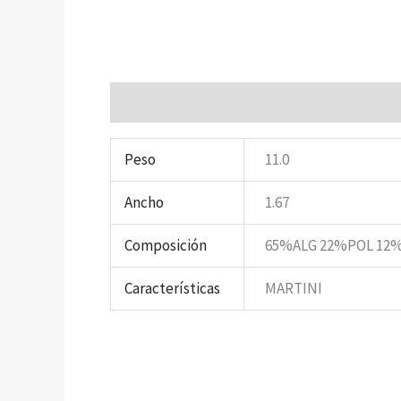
Información adicional
Peso
11.0
Ancho
1.67
Composición
65%ALG 22%POL 12%
Características
MARTINI