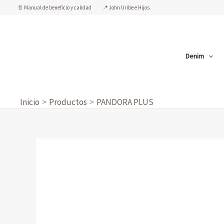
Ir
📄 Manual de beneficio y calidad
📍 John Uribe e Hijos
al
contenido
Denim
Inicio
Productos
PANDORA PLUS