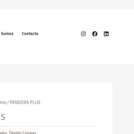
s Somos
Contacto
ano
/ PANDORA PLUS
US
nim
,
Denim Liviano