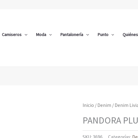
Camiseros
Moda
Pantalonería
Punto
Quiéne
Inicio
/
Denim
/
Denim Livi
PANDORA PL
SKU:
3696
Categorías:
De